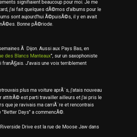
gements signifiaient beaucoup pour moi. Je me
ard, j'ai fait quelques dÃ©mos d'albums pour le
ms sont aujourd'hui Ã©puisÃ©s, il y en avait
urnÃ©es. Bonne pÃ©riode.
 semaines Ã Dijon. Aussi aux Pays Bas, en
ue des Blancs Manteaux
", sur un saxophoniste
 franÃ§ais. J'avais une voix terriblement
trouvais plus ma voiture aprÃ¨s, j'atais nouveau
rÃ© est parti travailler ailleurs et j'ai pris le
 que je ravivais ma carriÃ¨re et rencontrais
que "Better Days" a commencÃ©.
Riverside Drive est la rue de Moose Jaw dans