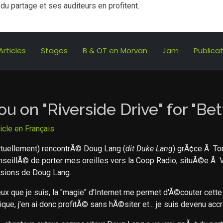
u partage et ses auditeurs en profitent.
Articles
Stages
B & OT en Morvan
Jam
Publica
ou on "Riverside Drive" for "Bet
ticle en Français
irtuellement) rencontrÃ© Doug Lang (
dit Duke Lang
) grÃ¢ce Ã Tom
onseillÃ© de porter mes oreilles vers la Coop Radio, situÃ©e Ã V
ions de Doug Lang.
ux que je suis, la "magie" d'Internet me permet d'Ã©couter cet
ique, j'en ai donc profitÃ© sans hÃ©siter et... je suis devenu accr