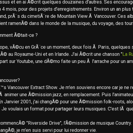
essus et en ai Ã©crit quelques douzaines d'autres. Ses encoura
4 mois, pour des projets d'enregistrements. Environ un an plus t
d, prÃ¨s du cimetiÃ¨re de Mountain View Ã Vancouver. Ces albu
aient ramenÃ© dans le monde de la musique, du voyage, des to
mment Ã©tait-ce ?
urope, vÃ©cu en GrÃ¨ce un moment, deux fois Ã Paris, quelques
jouÃ© au Royaume-Uni et en Irlande. J'ai Ã©crit une chanson "
La R
part sur Youtube, une dÃ©mo faite un peu Ã l'arrache pour un ami
ancouver?
™s Vancouver Extract Show. Je m'en souviens encore car je ne re
imer une Ã©mission jazz, en remplacement. Puis l'animateur attit
 Janvier 2001, j'ai changÃ© pour une Ã©mission folk-roots, alors
ts. Je voulais un format pour partager leurs musiques. C'est lÃ 
commencÃ© "Riverside Drive", l'Ã©mission de musique Country. 
changÃ©, je m'en suis servi pour lui redonner vie.