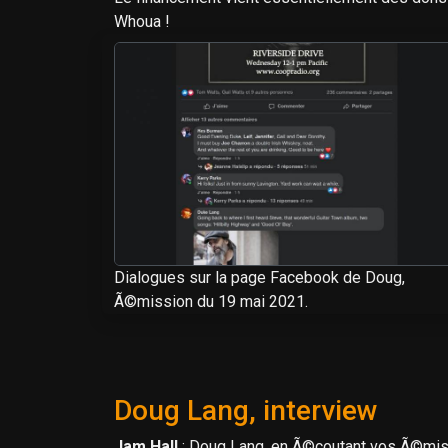
Whoua !
Dialogues sur la page Facebook de Doug,
Ã©mission du 19 mai 2021.
Doug Lang, interview
Jam Hall
: Doug Lang, en Ã©coutant vos Ã©miss