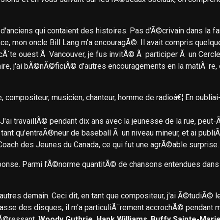
¨s d'anciens qui contaient des histoires. Pas d'Ã©crivain dans l
ce, mon oncle Bill Lang m'a encouragÃ©. Il avait compris quelqu
la cÃ´te ouest Ã Vancouver, je fus invitÃ© Ã participer Ã un Cer
ire, j'ai bÃ©nÃ©ficiÃ© d'autres encouragements en la matiÃ¨re,
e, compositeur, musicien, chanteur, homme de radioâ€¦ En oubliai-
'ai travaillÃ© pendant dix ans avec la jeunesse de la rue, peut-Ãªtr
tant qu'entraÃ®neur de baseball Ã un niveau mineur, et ai publiÃ
 Coach des Jeunes du Canada, ce qui fut une agrÃ©able surprise.
©ponse. Parmi l'Ã©norme quantitÃ© de chansons entendues dans v
r d'autres demain. Ceci dit, en tant que compositeur, j'ai Ã©tudiÃ© l
 fasse des disques, il m'a particuliÃ¨rement accrochÃ© pendant 
tÃ©ressant.
Woody Guthrie
.
Hank Williams
.
Buffy Sainte-Mari