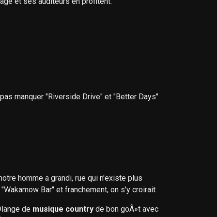
ge et ses auditeurs en profitent.
pas manquer "Riverside Drive" et "Better Days"
tre homme a grandi, rue qui n'existe plus
"Wakamow Bar" et franchement, on s'y croirait.
©lange de
musique country
de bon goÃ»t avec