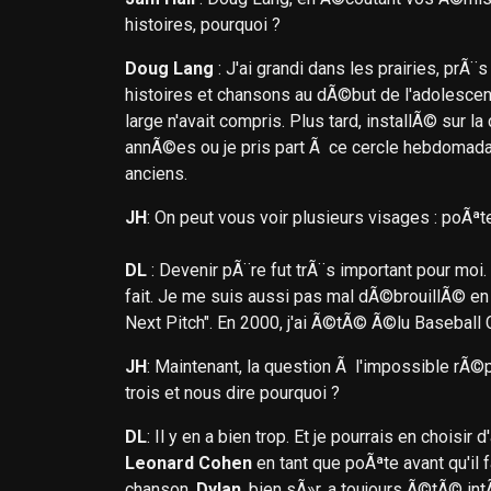
histoires, pourquoi ?
Doug Lang
: J'ai grandi dans les prairies, prÃ
histoires et chansons au dÃ©but de l'adolescen
large n'avait compris. Plus tard, installÃ© sur 
annÃ©es ou je pris part Ã ce cercle hebdomada
anciens.
JH
: On peut vous voir plusieurs visages : poÃªt
DL
: Devenir pÃ¨re fut trÃ¨s important pour moi. J
fait. Je me suis aussi pas mal dÃ©brouillÃ© en 
Next Pitch". En 2000, j'ai Ã©tÃ© Ã©lu Baseball
JH
: Maintenant, la question Ã l'impossible rÃ
trois et nous dire pourquoi ?
DL
: Il y en a bien trop. Et je pourrais en choisi
Leonard Cohen
en tant que poÃªte avant qu'il
chanson.
Dylan
, bien sÃ»r, a toujours Ã©tÃ© in