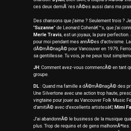
ces deux derniÃ¨res nÃ©es aussi dans ma prai
Des chansons que j'aime ? Seulement trois ? 
"
Suzanne
" de Leonard Cohenâ€™s, que j'ai con
Merle Travis
, est un joyaux, la pure perfection
pour moi pendant mes annÃ©es d'activisme. La
dÃ©mÃ©nagÃ© pour Vancouver en 1979, Ferron m
sa gentillesse. Tu vois, je ne peux tout simplem
JH
: Comment avez-vous commencÃ© en tant que m
groupe.
DL
: Quand ma famille a dÃ©mÃ©nagÃ© des prairi
Une Silvertone avec une action trop haute, pres
vingtaine pour jouer au Vancouver Folk Music Fe
d'amitiÃ© avec d'excellents artistesâ€¦
Mimi Fa
J'ai abandonnÃ© le business de la musique qua
plus. Trop de requins et de gens malhonnÃªtes.