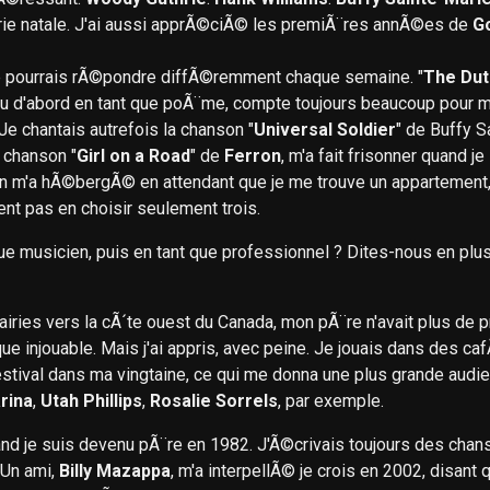
rie natale. J'ai aussi apprÃ©ciÃ© les premiÃ¨res annÃ©es de
G
Je pourrais rÃ©pondre diffÃ©remment chaque semaine. "
The Du
nu d'abord en tant que poÃ¨me, compte toujours beaucoup pour m
. Je chantais autrefois la chanson "
Universal Soldier
" de Buffy S
 chanson "
Girl on a Road
" de
Ferron
, m'a fait frisonner quand je
'a hÃ©bergÃ© en attendant que je me trouve un appartement, j
ent pas en choisir seulement trois.
usicien, puis en tant que professionnel ? Dites-nous en plus s
es vers la cÃ´te ouest du Canada, mon pÃ¨re n'avait plus de pro
que injouable. Mais j'ai appris, avec peine. Je jouais dans des 
stival dans ma vingtaine, ce qui me donna une plus grande audie
rina
,
Utah Phillips
,
Rosalie Sorrels
, par exemple.
nd je suis devenu pÃ¨re en 1982. J'Ã©crivais toujours des chan
 Un ami,
Billy Mazappa
, m'a interpellÃ© je crois en 2002, disant q