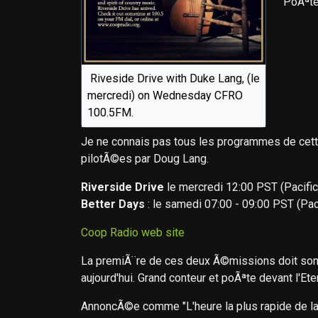
PoÃªte,
Riveside Drive with Duke Lang, (le
mercredi) on Wednesday CFRO
100.5FM.
Je ne connais pas tous les programmes de cette
pilotÃ©es par Doug Lang.
Riverside Drive
le mercredi 12:00 PST (Pacific
Better Days
: le samedi 07:00 - 09:00 PST (Pac
Coop Radio web site
La premiÃ¨re de ces deux Ã©missions doit son 
aujourd'hui. Grand conteur et poÃªte devant l'E
AnnoncÃ©e comme "L'heure la plus rapide de l