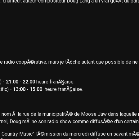
 chanteur, auteur-compositeur Doug Lang a un vrai goÃ»t du parta
 radio coopÃ©rative, mais je tÃ¢che autant que possible de ne 
) -
21:00 - 22:00
heure franÃ§aise.
ific) -
13:00 - 15:00
heure franÃ§aise.
nom Ã la rue de la municipalitÃ© de Moose Jaw dans laquelle no
ternel, Doug mÃ¨ne son radio show comme diffusÃ©e d'un certain 
a Country Music" l'Ã©mission du mercredi diffuse un savant mÃ