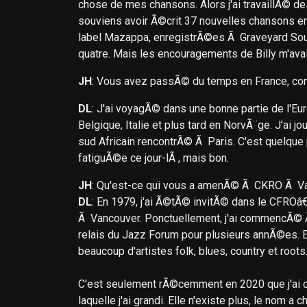
chose de mes chansons. Alors j'ai travaillÃ© d
souviens avoir Ã©crit 37 nouvelles chansons en 
label Mazappa, enregistrÃ©es Ã Graveyard Soun
quatre. Mais les encouragements de Billy m'av
JH
: Vous avez passÃ© du temps en France, co
DL
: J'ai voyagÃ© dans une bonne partie de l'E
Belgique, Italie et plus tard en NorvÃ¨ge. J'ai 
sud Africain rencontrÃ© Ã Paris. C'est quelque 
fatiguÃ©e ce jour-lÃ , mais bon.
JH
: Qu'est-ce qui vous a amenÃ© Ã CKRO Ã V
DL
: En 1979, j'ai Ã©tÃ© invitÃ© dans le CFROâ€
Ã Vancouver. Ponctuellement, j'ai commencÃ© Ã an
relais du Jazz Forum pour plusieurs annÃ©es. En
beaucoup d'artistes folk, blues, country et roo
C'est seulement rÃ©cemment en 2020 que j'ai 
laquelle j'ai grandi. Elle n'existe plus, le nom a 