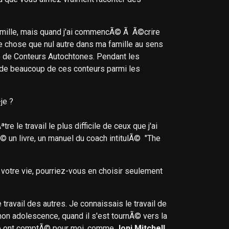
a famille, mais quand j'ai commencÃ© Ã Ã©crire
e chose que nul autre dans ma famille au sens
cle de Conteurs Autochtones. Pendant les
 de beaucoup de ces conteurs parmi les
je ?
e le travail le plus difficile de ceux que j'ai
© un livre, un manuel du coach intitulÃ© "The
otre vie, pourriez-vous en choisir seulement
e travail des autres. Je connaissais le travail de
mon adolescence, quand il s'est tournÃ© vers la
e
ont comptÃ© pour moi, comme
Joni Mitchell
...