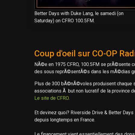
Better Days with Duke Lang, le samedi (on
Saturday) on CFRO 100.5FM.
Coup d'oeil sur CO-OP Rad
NÃ©e en 1975 CFRO, 100.5FM se prÃ©sente comme
des sous reprÃ©sentÃ©s dans les mÃ©dias gr
Plus de 300 bÃ©nÃ©voles produisent chaque 
associations Ã but non lucratif de la province 
Le site de CFRO
.
Et devinez quoi? Riverside Drive & Better D
depuis longtemps en France.
Le financement vient essentiellement des dons