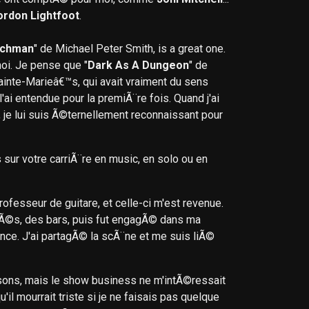
ordon Lightfoot
.
tchman
" de Michael Peter Smith, is a great one.
oi. Je pense que "
Dark As A Dungeon
" de
ainte-Marieâ€™s, qui avait vraiment du sens
 l'ai entendue pour la premiÃ¨re fois. Quand j'ai
e lui suis Ã©ternellement reconnaissant pour
ur votre carriÃ¨re en music, en solo ou en
fesseur de guitare, et celle-ci m'est revenue.
cafÃ©s, des bars, puis fut engagÃ© dans ma
nce. J'ai partagÃ© la scÃ¨ne et me suis liÃ©
sons, mais le show business ne m'intÃ©ressait
u'il mourrait triste si je ne faisais pas quelque