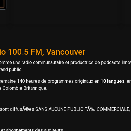
io 100.5 FM, Vancouver
 une radio communautaire et productrice de podcasts innovante
and public
semaine 140 heures de programmes originaux en
10 langues
, e
de Colombie Britannique.
ays sont diffusÃ©es SANS AUCUNE PUBLICITÃ‰ COMMERCIALE, ce
 et abonnements des auditeurs.