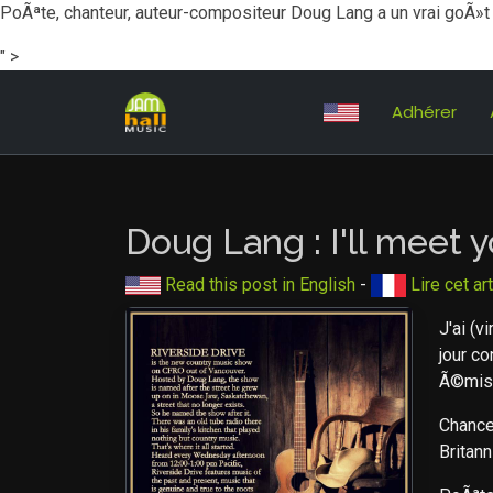
PoÃªte, chanteur, auteur-compositeur Doug Lang a un vrai goÃ»t d
" >
Adhérer
Doug Lang : I'll meet y
Read this post in English
-
Lire cet ar
J'ai (v
jour c
Ã©miss
Chance
Britann