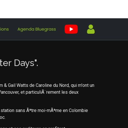
tions
Agenda Bluegrass
ter Days".
 & Gail Watts de Caroline du Nord, qui m'ont un
ancouver, et particuliÃ¨rement les deux
te station sans Ãªtre moi-mÃªme en Colombie
oc.