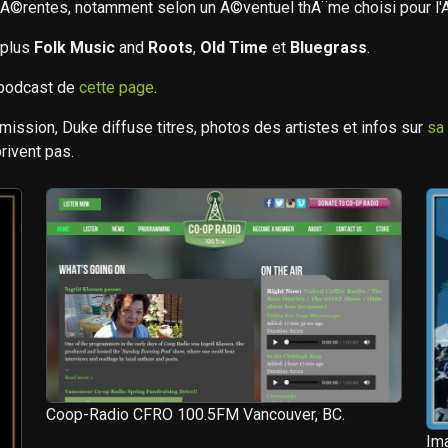
fÃ©rentes, notamment selon un Ã©ventuel thÃ¨me choisi pour l'Ã
 plus
Folk Music
and
Roots
,
Old Time
et
Bluegrass
.
 podcast de
cette page
.
mission, Duke diffuse titres, photos des artistes et infos sur
sa
rivent pas.
Coop-Radio CFRO 100.5FM Vancouver, BC.
Ima