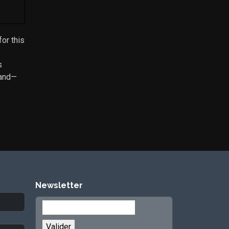
for this
s
 and—
Newsletter