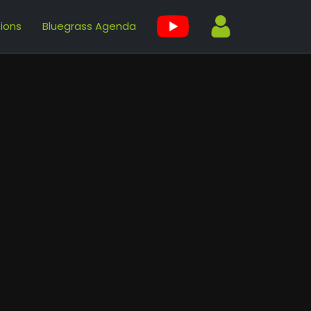
tions
Bluegrass Agenda