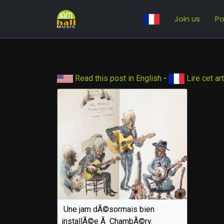
Join us
Po
Read this post in English
-
Lire cet ar
Une jam dÃ©sormais bien
installÃ©e Ã ChambÃ©ry.