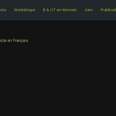
sts
Workshops
B & OT en Morvan
Jam
Publica
ticle en Français