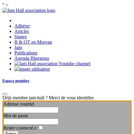
" >
Adhérer
Articles
Stages
B & OT en Morvan
Jam
Publications
Agenda Bluegrass
Espace membre
Déjà membre jam-hall ? Merci de vous identifier.
Adresse courriel
Mot de passe
Rester connecté.e
Entrer