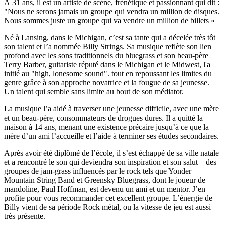
À 31 ans, il est un artiste de scène, frénétique et passionnant qui dit :
"Nous ne serons jamais un groupe qui vendra un million de disques.
Nous sommes juste un groupe qui va vendre un million de billets »
Né à Lansing, dans le Michigan, c’est sa tante qui a décelée très tôt
son talent et l’a nommée Billy Strings. Sa musique reflète son lien
profond avec les sons traditionnels du bluegrass et son beau-père
Terry Barber, guitariste réputé dans le Michigan et le Midwest, l'a
initié au "high, lonesome sound". tout en repoussant les limites du
genre grâce à son approche novatrice et la fougue de sa jeunesse.
Un talent qui semble sans limite au bout de son médiator.
La musique l’a aidé à traverser une jeunesse difficile, avec une mère
et un beau-père, consommateurs de drogues dures. Il a quitté la
maison à 14 ans, menant une existence précaire jusqu’à ce que la
mère d’un ami l’accueille et l’aide à terminer ses études secondaires.
Après avoir été diplômé de l’école, il s’est échappé de sa ville natale
et a rencontré le son qui deviendra son inspiration et son salut – des
groupes de jam-grass influencés par le rock tels que Yonder
Mountain String Band et Greensky Bluegrass, dont le joueur de
mandoline, Paul Hoffman, est devenu un ami et un mentor. J’en
profite pour vous recommander cet excellent groupe. L’énergie de
Billy vient de sa période Rock métal, ou la vitesse de jeu est aussi
très présente.