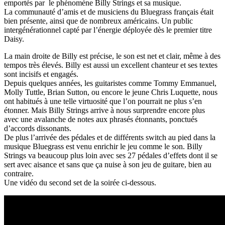
emportés par le phénomène Billy Strings et sa musique.
La communauté d’amis et de musiciens du Bluegrass français était
bien présente, ainsi que de nombreux américains. Un public
intergénérationnel capté par l’énergie déployée dès le premier titre
Daisy.
La main droite de Billy est précise, le son est net et clair, même à des
tempos très élevés. Billy est aussi un excellent chanteur et ses textes
sont incisifs et engagés.
Depuis quelques années, les guitaristes comme Tommy Emmanuel,
Molly Tuttle, Brian Sutton, ou encore le jeune Chris Luquette, nous
ont habitués à une telle virtuosité que l’on pourrait ne plus s’en
étonner. Mais Billy Strings arrive à nous surprendre encore plus
avec une avalanche de notes aux phrasés étonnants, ponctués
d’accords dissonants.
De plus l’arrivée des pédales et de différents switch au pied dans la
musique Bluegrass est venu enrichir le jeu comme le son. Billy
Strings va beaucoup plus loin avec ses 27 pédales d’effets dont il se
sert avec aisance et sans que ça nuise à son jeu de guitare, bien au
contraire.
Une vidéo du second set de la soirée ci-dessous.