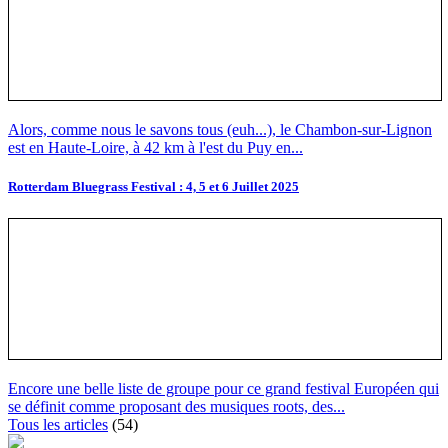
Alors, comme nous le savons tous (euh...), le Chambon-sur-Lignon
est en Haute-Loire, à 42 km à l'est du Puy en...
Rotterdam Bluegrass Festival : 4, 5 et 6 Juillet 2025
Encore une belle liste de groupe pour ce grand festival Européen qui
se définit comme proposant des musiques roots, des...
Tous les articles
(54)