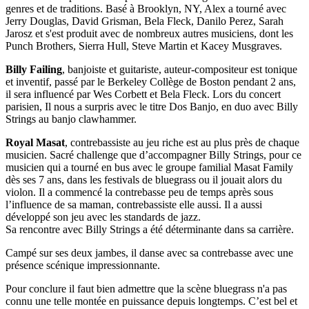
genres et de traditions. Basé à Brooklyn, NY, Alex a tourné avec
Jerry Douglas, David Grisman, Bela Fleck, Danilo Perez, Sarah
Jarosz et s'est produit avec de nombreux autres musiciens, dont les
Punch Brothers, Sierra Hull, Steve Martin et Kacey Musgraves.
Billy Failing
, banjoiste et guitariste, auteur-compositeur est tonique
et inventif, passé par le Berkeley Collège de Boston pendant 2 ans,
il sera influencé par Wes Corbett et Bela Fleck. Lors du concert
parisien, Il nous a surpris avec le titre Dos Banjo, en duo avec Billy
Strings au banjo clawhammer.
Royal Masat
, contrebassiste au jeu riche est au plus près de chaque
musicien. Sacré challenge que d’accompagner Billy Strings, pour ce
musicien qui a tourné en bus avec le groupe familial Masat Family
dès ses 7 ans, dans les festivals de bluegrass ou il jouait alors du
violon. Il a commencé la contrebasse peu de temps après sous
l’influence de sa maman, contrebassiste elle aussi. Il a aussi
développé son jeu avec les standards de jazz.
Sa rencontre avec Billy Strings a été déterminante dans sa carrière.
Campé sur ses deux jambes, il danse avec sa contrebasse avec une
présence scénique impressionnante.
Pour conclure il faut bien admettre que la scène bluegrass n'a pas
connu une telle montée en puissance depuis longtemps. C’est bel et