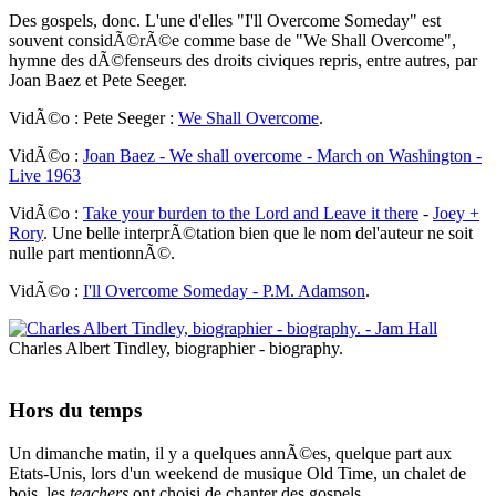
Des gospels, donc. L'une d'elles "I'll Overcome Someday" est
souvent considÃ©rÃ©e comme base de "We Shall Overcome",
hymne des dÃ©fenseurs des droits civiques repris, entre autres, par
Joan Baez et Pete Seeger.
VidÃ©o : Pete Seeger :
We Shall Overcome
.
VidÃ©o :
Joan Baez - We shall overcome - March on Washington -
Live 1963
VidÃ©o :
Take your burden to the Lord and Leave it there
-
Joey +
Rory
. Une belle interprÃ©tation bien que le nom del'auteur ne soit
nulle part mentionnÃ©.
VidÃ©o :
I'll Overcome Someday - P.M. Adamson
.
Charles Albert Tindley, biographier - biography.
Hors du temps
Un dimanche matin, il y a quelques annÃ©es, quelque part aux
Etats-Unis, lors d'un weekend de musique Old Time, un chalet de
bois, les
teachers
ont choisi de chanter des gospels.