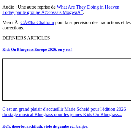
Audio : Une autre reprise de
What Are They Doing in Heaven
Today par le groupe Ã©cossais MogwaÃ¯
.
Merci Ã
CÃ©lia Chalfoun
pour la supervision des traductions et les
corrections.
DERNIERS ARTICLES
Kids On Bluegrass Europe 2026, on y est !
C'est un grand plaisir d'accueillir Marie Scheid pour l'édition 2026
du stage musical Bluegrass pour les jeunes Kids On Bluegrass...
Koïs, théorbe, archiluth, viole de gambe et... banjos.