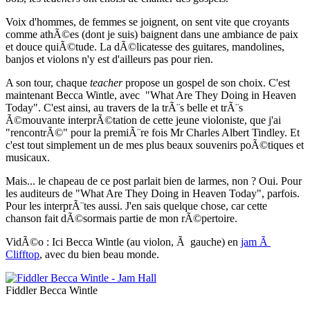
Voix d'hommes, de femmes se joignent, on sent vite que croyants
comme athÃ©es (dont je suis) baignent dans une ambiance de paix
et douce quiÃ©tude. La dÃ©licatesse des guitares, mandolines,
banjos et violons n'y est d'ailleurs pas pour rien.
A son tour, chaque
teacher
propose un gospel de son choix. C'est
maintenant Becca Wintle, avec "What Are They Doing in Heaven
Today". C'est ainsi, au travers de la trÃ¨s belle et trÃ¨s
Ã©mouvante interprÃ©tation de cette jeune violoniste, que j'ai
"rencontrÃ©" pour la premiÃ¨re fois Mr Charles Albert Tindley. Et
c'est tout simplement un de mes plus beaux souvenirs poÃ©tiques et
musicaux.
Mais... le chapeau de ce post parlait bien de larmes, non ? Oui. Pour
les auditeurs de "What Are They Doing in Heaven Today", parfois.
Pour les interprÃ¨tes aussi. J'en sais quelque chose, car cette
chanson fait dÃ©sormais partie de mon rÃ©pertoire.
VidÃ©o : Ici Becca Wintle (au violon, Ã gauche) en
jam Ã
Clifftop
, avec du bien beau monde.
Fiddler Becca Wintle