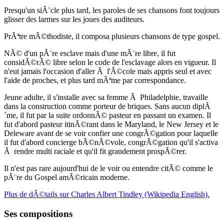
Presqu'un siÃ¨cle plus tard, les paroles de ses chansons font toujours
glisser des larmes sur les joues des auditeurs.
PrÃªtre mÃ©thodiste, il composa plusieurs chansons de type gospel.
NÃ© d'un pÃ¨re esclave mais d'une mÃ¨re libre, il fut
considÃ©rÃ© libre selon le code de l'esclavage alors en vigueur. Il
n'eut jamais l'occasion d'aller Ã l'Ã©cole mais appris seul et avec
l'aide de proches, et plus tard mÃªme par correspondance.
Jeune adulte, il s'installe avec sa femme Ã Philadelphie, travaille
dans la construction comme porteur de briques. Sans aucun diplÃ
´me, il fut par la suite ordonnÃ© pasteur en passant un examen. Il
fut d'abord pasteur itinÃ©rant dans le Maryland, le New Jersey et le
Deleware avant de se voir confier une congrÃ©gation pour laquelle
il fut d'abord concierge bÃ©nÃ©vole, congrÃ©gation qu'il s'activa
Ã rendre multi raciale et qu'il fit grandement prospÃ©rer.
Il n'est pas rare aujourd'hui de le voir ou entendre citÃ© comme le
pÃ¨re du Gospel amÃ©ricain moderne.
Plus de dÃ©tails sur Charles Albert Tindley (Wikipedia English).
Ses compositions