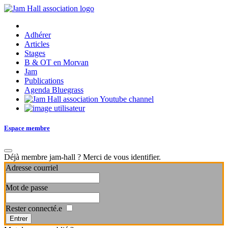
Adhérer
Articles
Stages
B & OT en Morvan
Jam
Publications
Agenda Bluegrass
Espace membre
Déjà membre jam-hall ? Merci de vous identifier.
Adresse courriel
Mot de passe
Rester connecté.e
Entrer