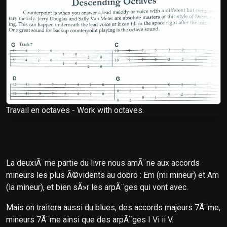
Travail en octaves - Work with octaves.
La deuxiÃ¨me partie du livre nous amÃ¨ne aux accords
mineurs les plus Ã©vidents au dobro : Em (mi mineur) et Am
(la mineur), et bien sÃ»r les arpÃ¨ges qui vont avec.
Mais on traitera aussi du blues, des accords majeurs 7Ã¨me,
mineurs 7Ã¨me ainsi que des arpÃ¨ges I Vi ii V.