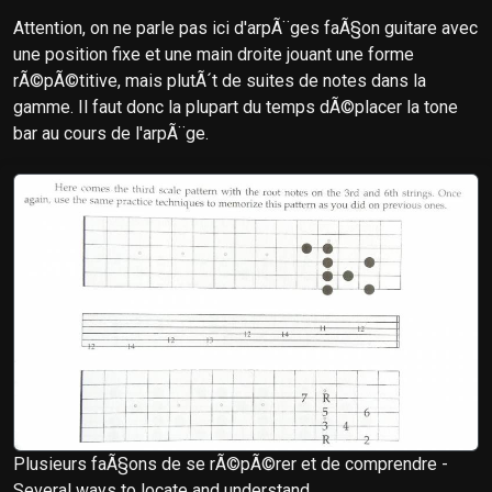
Attention, on ne parle pas ici d'arpÃ¨ges faÃ§on guitare avec
une position fixe et une main droite jouant une forme
rÃ©pÃ©titive, mais plutÃ´t de suites de notes dans la
gamme. Il faut donc la plupart du temps dÃ©placer la tone
bar au cours de l'arpÃ¨ge.
Plusieurs faÃ§ons de se rÃ©pÃ©rer et de comprendre -
Several ways to locate and understand.