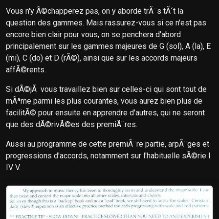
Vous n'y Ã©chapperez pas, on y aborde trÃ¨s tÃ´t la
question des gammes. Mais rassurez-vous si ce n'est pas
encore bien clair pour vous, on se penchera d'abord
principalement sur les gammes majeures de G (sol), A (la), E
(mi), C (do) et D (rÃ©), ainsi que sur les accords majeurs
affÃ©rents.
Si dÃ©jÃ vous travaillez bien sur celles-ci qui sont tout de
mÃªme parmi les plus courantes, vous aurez bien plus de
facilitÃ© pour ensuite en apprendre d'autres, qui ne seront
que des dÃ©rivÃ©es des premiÃ¨res.
Aussi au programme de cette premiÃ¨re partie, arpÃ¨ges et
progressions d'accords, notamment sur l'habituelle sÃ©rie I
IV V.