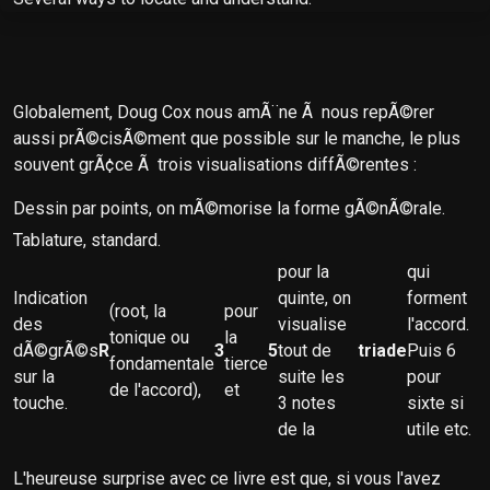
Globalement, Doug Cox nous amÃ¨ne Ã nous repÃ©rer
aussi prÃ©cisÃ©ment que possible sur le manche, le plus
souvent grÃ¢ce Ã trois visualisations diffÃ©rentes :
Dessin par points, on mÃ©morise la forme gÃ©nÃ©rale.
Tablature, standard.
pour la
qui
Indication
quinte, on
forment
(root, la
pour
des
visualise
l'accord.
tonique ou
la
dÃ©grÃ©s
R
3
5
tout de
triade
Puis 6
fondamentale
tierce
sur la
suite les
pour
de l'accord),
et
touche.
3 notes
sixte si
de la
utile etc.
L'heureuse surprise avec ce livre est que, si vous l'avez